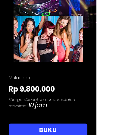
Mulai dari
Rp
9.800.000
*harga dikenakan per pemakaian
10
jam
maksimal
.
BUKU