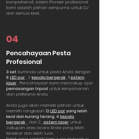
komprehensif, sistem Pioneer profesional
kami adalah pilihan sempurna untuk DJ
dari semua level.
04
Pencahayaan Pesta
Profesional
3 set
Iluminasi untuk pesta Anda dengan
6
LED par
,
2
kepala bergerak
, 1
sistem
laser
. Pencahayaan kami mencakup opsi
pemasangan tripod
untuk kenyamanan
dan preferensi Anda.
Anda juga akan memiliki pilihan untuk
memilih rangkaian
12
LED par
yang lebih
kecil dan kurang terang, 4
kepala
bergerak
dan 2
sistem laser
untuk
cakupan area acara Anda yang lebih
tersebar dan lebih luas.
Paket gaya selebriti kami juga mencakup