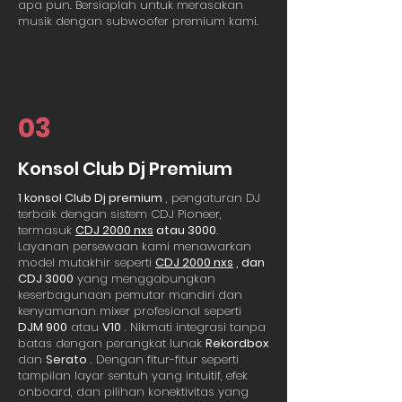
apa pun. Bersiaplah untuk merasakan
musik dengan subwoofer premium kami.
03
Konsol Club Dj Premium
1 konsol Club Dj premium
, pengaturan DJ
terbaik dengan sistem CDJ Pioneer,
termasuk
CDJ 2000 nxs
atau 3000.
Layanan persewaan kami menawarkan
model mutakhir seperti
CDJ 2000 nxs
, dan
CDJ 3000
yang menggabungkan
keserbagunaan pemutar mandiri dan
kenyamanan mixer profesional seperti
DJM 900
atau
V10
. Nikmati integrasi tanpa
batas dengan perangkat lunak
Rekordbox
dan
Serato
. Dengan fitur-fitur seperti
tampilan layar sentuh yang intuitif, efek
onboard, dan pilihan konektivitas yang