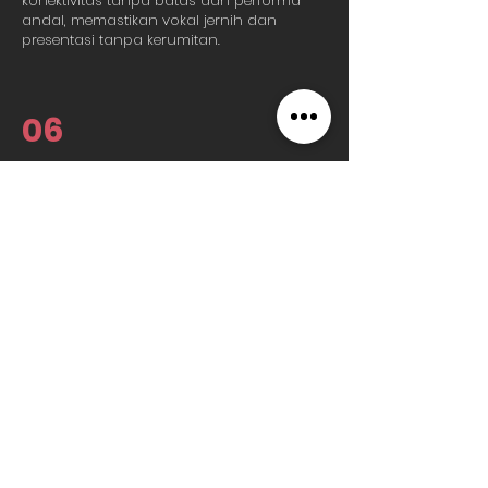
konektivitas tanpa batas dan performa
andal, memastikan vokal jernih dan
presentasi tanpa kerumitan.
06
stan DJ
1 DJ booth standar
, tambahan yang
wajib dimiliki pada paket pesta standar
kami. Didesain untuk mengakomodasi
konsol DJ apa pun, booth ini
menyediakan pengaturan yang ramping
dan profesional untuk penampilan DJ
Anda. Ini memiliki ruang yang cukup
untuk laptop, memastikan akses mudah ke
perpustakaan musik Anda. Tingkatkan
pengalaman DJ Anda dengan booth DJ
portabel kami yang serbaguna dan
nyaman.