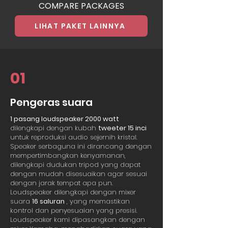
COMPARE PACKAGES
LIHAT PAKET LAINNYA
01
Pengeras suara
1 pasang loudspeaker 2000 watt
dilengkapi dengan kubah
tweeter 15 inci
untuk reproduksi audio sejernih kristal.
Speaker serbaguna ini dirancang dengan
mempertimbangkan kenyamanan,
dilengkapi dudukan tripod yang dapat
dengan mudah disesuaikan agar sesuai
dengan jarak tempat apa pun.
Loudspeaker dilengkapi dengan mixer
suara
16 saluran
, yang memastikan
kontrol dan penyesuaian yang presisi.
Loudspeaker kami dipasangkan dengan