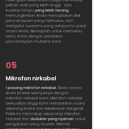
pilihan watt yang lebih tinggi
dan
kualitas lampu
yang lebih terang
,
memungkinkan Anda menciptakan efek
pencahayaan yang memukau dan
mengatur suasana yang sempurna untuk
acara Anda. Bersiaplah untuk memukau
tamu Anda dengan peralatan
pencahayaan mutakhir kami.
05
Mikrofon nirkabel
1 pasang mikrofon nirkabel.
Bawa acara
Anda ke level selanjutnya dengan
mikrofon nirkabel kami. Mikrofon nirkabel
berkualitas tinggi kami memberikan suara
sebening kristal dan kebebasan bergerak.
Paket ini mencakup sepasang mikrofon
nirkabel dan
dudukan yang nyaman
untuk
pengaturan yang mudah. Nikmati