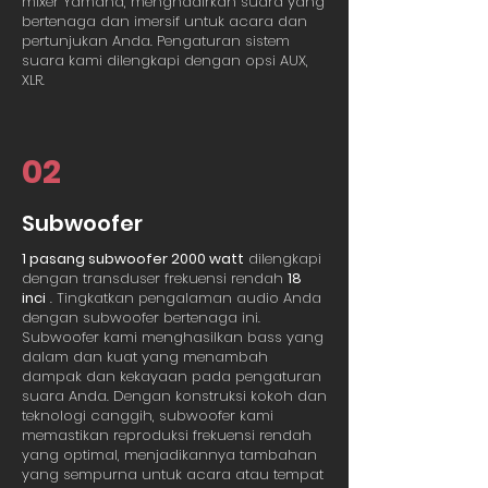
mixer Yamaha, menghadirkan suara yang
bertenaga dan imersif untuk acara dan
pertunjukan Anda. Pengaturan sistem
suara kami dilengkapi dengan opsi AUX,
XLR.
02
Subwoofer
1 pasang subwoofer 2000 watt
dilengkapi
dengan transduser frekuensi rendah
18
inci
. Tingkatkan pengalaman audio Anda
dengan subwoofer bertenaga ini.
Subwoofer kami menghasilkan bass yang
dalam dan kuat yang menambah
dampak dan kekayaan pada pengaturan
suara Anda. Dengan konstruksi kokoh dan
teknologi canggih, subwoofer kami
memastikan reproduksi frekuensi rendah
yang optimal, menjadikannya tambahan
yang sempurna untuk acara atau tempat